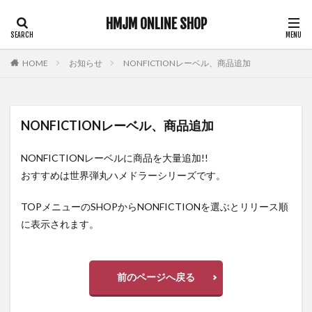
バクシーシ山下
ドM
となりのシリーズ
HMJM ONLINE SHOP
ナンパ
のぞき
ののか
パイズリ
パイパン
黒髪
HOME
お知らせ
NONFICTIONレーベル、商品追加
検索
NONFICTIONレーベル、商品追加
NONFICTIONレーベルに商品を大量追加!!
おすすめは世界弾丸ハメドラーシリーズです。
TOPメニューのSHOPからNONFICTIONを選ぶとリリース順
に表示されます。
前のページへ戻る